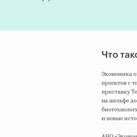
Что так
Экономика ок
проектов с 
приставку Te
на шельфе д
биотехнологи
и новые ист
АНО «Эконом