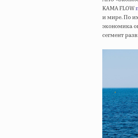
KAMA FLOW
и мире. По и
экономика ок
сегмент раз