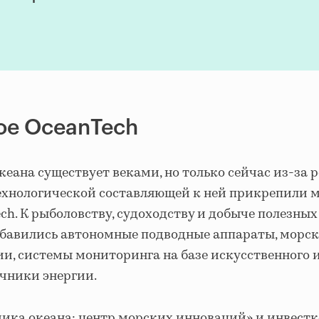
ое OceanTech
еана существует веками, но только сейчас из-за р
технологической составляющей к ней прикрепили 
ch. К рыболовству, судоходству и добыче полезны
обавились автономные подводные аппараты, морс
и, системы мониторинга на базе искусственного 
очники энергии.
ика океана: центр морских инноваций» и инвест