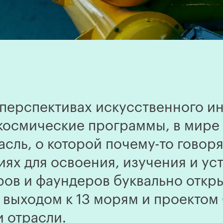
перспективах искусственного инт
космические программы, в мире
сль, о которой почему-то говоря
иях для освоения, изучения и ус
оров и фаундеров буквально откр
 выходом к 13 морям и проектом
 отрасли.