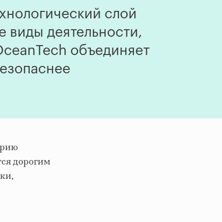
ехнологический слой
е виды деятельности,
 OceanTech объединяет
безопаснее
трию
тся дорогим
ки,