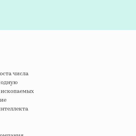
оста числа
модную
х ископаемых
кие
интеллекта
компания