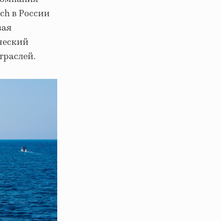
ch в России
вая
ический
траслей.