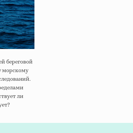
ей береговой
у морскому
следований.
пределами
ствует ли
ует?