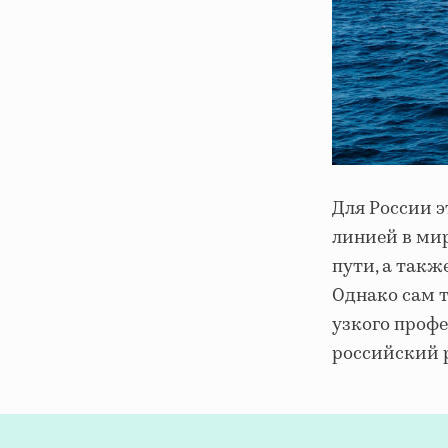
Для России э
линией в мир
пути, а такж
Однако сам т
узкого профе
российский 