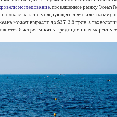
провели исследование
, посвященное рынку OceanTe
х оценкам, к началу следующего десятилетия миро
еана может вырасти до $3,7–3,8 трлн, а технолог
вивается быстрее многих традиционных морских о