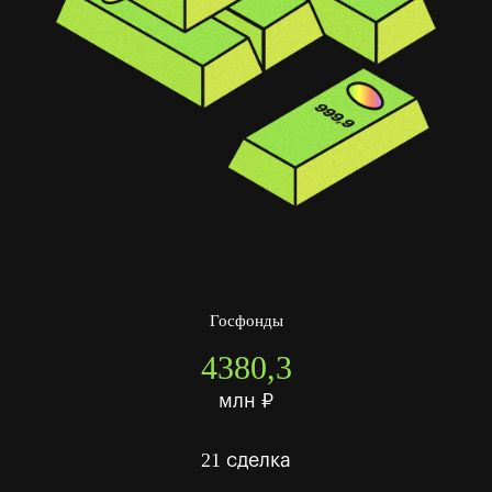
Госфонды
4380,3
млн ₽
21
сделка