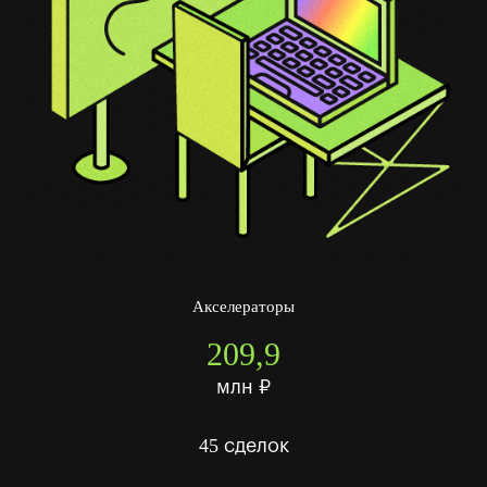
Акселераторы
209,9
млн ₽
45
сделок