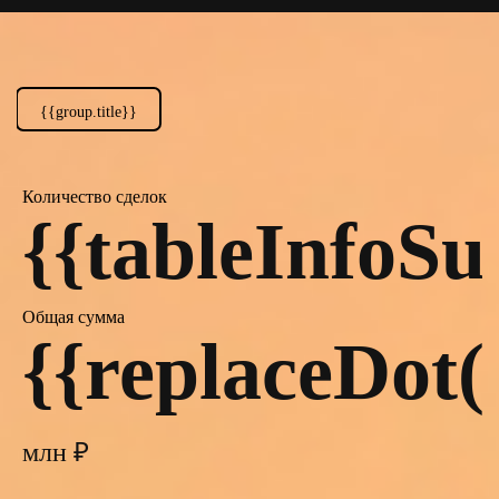
{{group.title}}
Количество
сделок
{{tableInfoS
Общая
сумма
{{replaceDot(
млн ₽