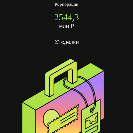
Корпорации
2544,3
млн ₽
23
сделки