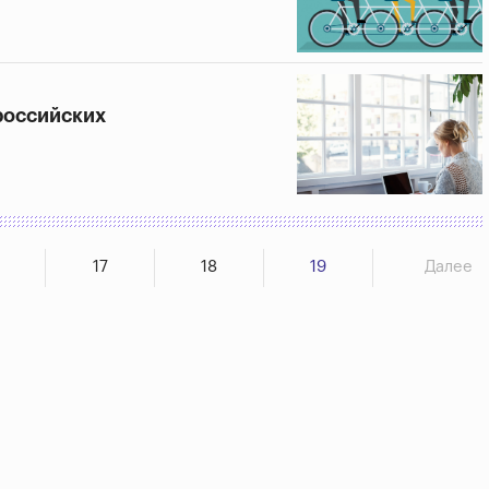
 российских
17
18
19
Далее