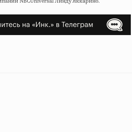
мпании NBCUniversal Линду Яккарино.