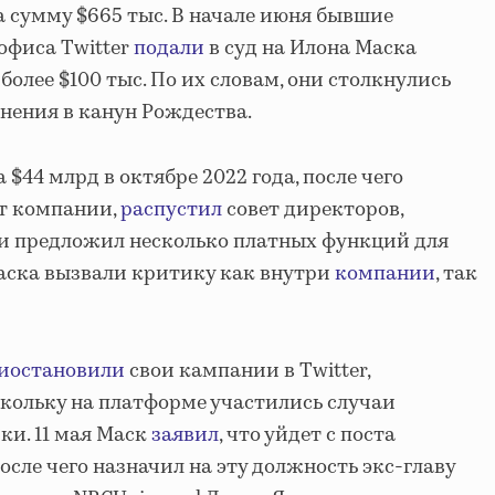
на сумму $665 тыс. В начале июня бывшие
офиса Twitter
подали
в суд на Илона Маска
более $100 тыс. По их словам, они столкнулись
ьнения в канун Рождества.
а $44 млрд в октябре 2022 года, после чего
т компании,
распустил
совет директоров,
и предложил несколько платных функций для
аска вызвали критику как внутри
компании
, так
иостановили
свои кампании в Twitter,
кольку на платформе участились случаи
и. 11 мая Маск
заявил
, что уйдет с поста
сле чего назначил на эту должность экс-главу