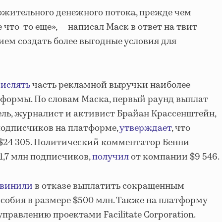
ожительного денежного потока, прежде чем
что-то еще», — написал Маск в ответ на твит
ием создать более выгодные условия для
числять
часть рекламной выручки наиболее
формы. По словам Маска, первый раунд выплат
тель, журналист и активист Брайан Крассенштейн,
 подписчиков на платформе,
утверждает
, что
 $24 305. Политический комментатор Бенни
 1,7 млн подписчиков,
получил
от компании $9 546.
бвинили
в отказе выплатить сокращенным
обия в размере $500 млн. Также на платформу
управлению проектами Facilitate Corporation.