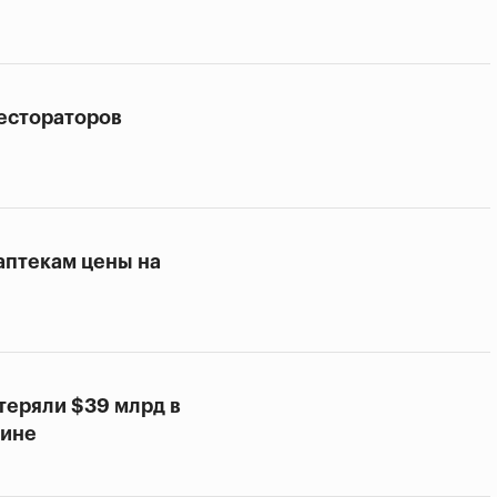
рестораторов
аптекам цены на
теряли $39 млрд в
аине