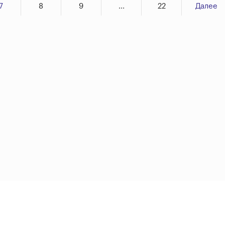
7
8
9
...
22
Далее