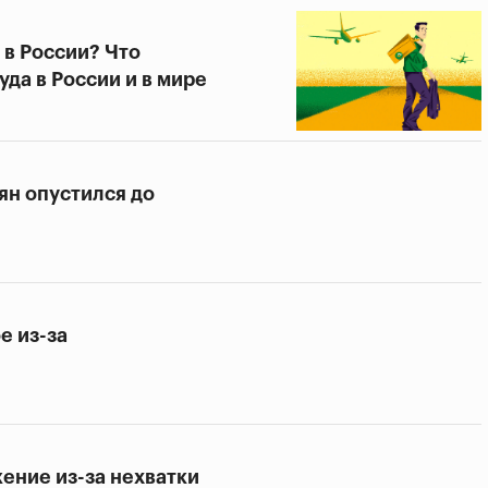
 в России? Что
да в России и в мире
н опустился до
е из-за
ение из-за нехватки