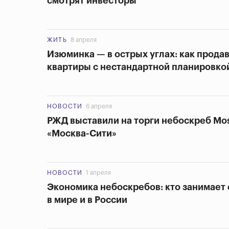
смотрят инвесторы
ЖИТЬ
8 апреля
Изюминка — в острых углах: как продав
квартиры с нестандартной планировко
НОВОСТИ
6 апреля
РЖД выставили на торги небоскреб Mo
«Москва-Сити»
НОВОСТИ
1 апреля
Экономика небоскребов: кто занимает
в мире и в России