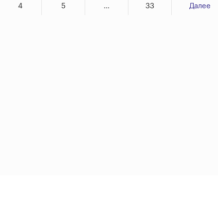
4
5
...
33
Далее