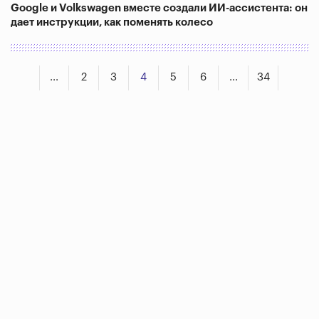
Google и Volkswagen вместе создали ИИ-ассистента: он
дает инструкции, как поменять колесо
...
2
3
4
5
6
...
34