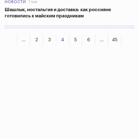
НОВОСТИ
7 мая
Шашлык, ностальгия и доставка: как россияне
готовились к майским праздникам
...
2
3
4
5
6
...
45